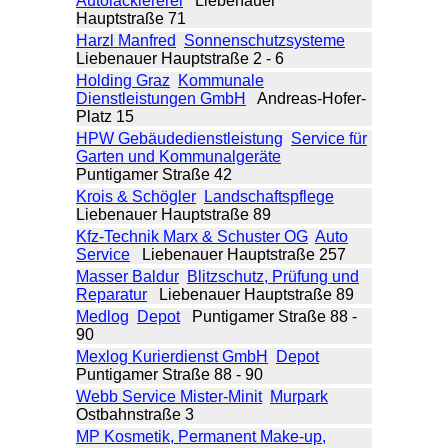
Autolackiererei
Liebenauer
Hauptstraße 71
Harzl Manfred
Sonnenschutzsysteme
Liebenauer Hauptstraße 2 - 6
Holding Graz
Kommunale
Dienstleistungen GmbH
Andreas-Hofer-
Platz 15
HPW Gebäudedienstleistung
Service für
Garten und Kommunalgeräte
Puntigamer Straße 42
Krois & Schögler
Landschaftspflege
Liebenauer Hauptstraße 89
Kfz-Technik Marx & Schuster OG
Auto
Service
Liebenauer Hauptstraße 257
Masser Baldur
Blitzschutz, Prüfung und
Reparatur
Liebenauer Hauptstraße 89
Medlog
Depot
Puntigamer Straße 88 -
90
Mexlog Kurierdienst GmbH
Depot
Puntigamer Straße 88 - 90
Webb Service Mister-Minit
Murpark
Ostbahnstraße 3
MP Kosmetik, Permanent Make-up,