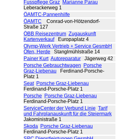
Fusspflege Graz
Marianne Parau
Leberackerweg 1
ÖAMTC-Pannenhilfe
ÖAMTC
Conrad-von-Hötzendorf-
Straße 127
ÖBB Reisezentrum
Zugauskunft
Kartenverkauf
Europaplatz 4
Olymp-Werk Vertrieb + Service GesmbH
Öfen, Herde
Stanglmühlstraße 14
Painer Kurt
Autoreparatur
Jägerweg 42
Porsche Gebrauchtwagen
Porsche
Graz-Liebenau
Ferdinand-Porsche-
Platz 1
Seat
Porsche Graz-Liebenau
Ferdinand-Porsche-Platz 1
Porsche
Porsche Graz-Liebenau
Ferdinand-Porsche-Platz 1
ServiceCenter der Verbund Linie
Tarif
und Fahrplanauskunft für die Steiermark
Jakoministraße 1
Skoda
Porsche Graz-Liebenau
Ferdinand-Porsche-Platz 1
SPC Dienstleistungen GesmbH