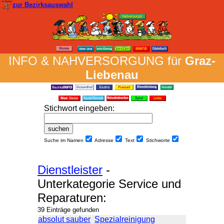
zur Bezirksauswahl
INFO & NAH­VER­SORG­UNG für
Graz-
Liebenau
Stich­wort ein­geben
:
Suche im Namen
Adresse
Text
Stich­worte
Dienstleister
-
Unterkategorie Service und
Reparaturen:
39 Einträge gefunden
absolut sauber
Spezialreinigung