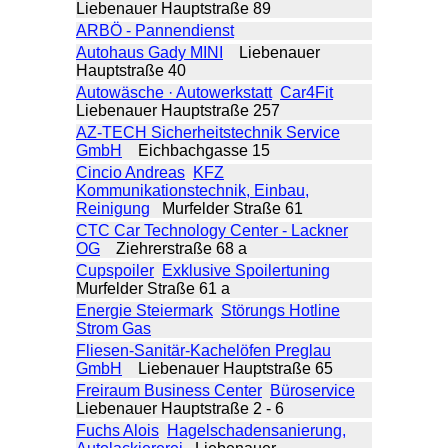
Liebenauer Hauptstraße 89
ARBÖ - Pannendienst
Autohaus Gady MINI
Liebenauer
Hauptstraße 40
Autowäsche · Autowerkstatt
Car4Fit
Liebenauer Hauptstraße 257
AZ-TECH Sicherheitstechnik Service
GmbH
Eichbachgasse 15
Cincio Andreas
KFZ
Kommunikationstechnik, Einbau,
Reinigung
Murfelder Straße 61
CTC Car Technology Center - Lackner
OG
Ziehrerstraße 68 a
Cupspoiler
Exklusive Spoilertuning
Murfelder Straße 61 a
Energie Steiermark
Störungs Hotline
Strom Gas
Fliesen-Sanitär-Kachelöfen Preglau
GmbH
Liebenauer Hauptstraße 65
Freiraum Business Center
Büroservice
Liebenauer Hauptstraße 2 - 6
Fuchs Alois
Hagelschadensanierung,