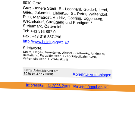
8010 Graz
Graz - Innere Stadt, St. Leonhard, Geidorf, Lend,
Gries, Jakomini, Liebenau, St. Peter, Waltendorf,
Ries, Mariatrost, Andritz, Gösting, Eggenberg,
Wetzelsdorf, Straßgang und Puntigam /
Steiermark, Österreich
Tel: +43 316 887-0
Fax: +43 316 887-796
http://www.holding-graz.at/
Stichworte:
Strom, Erdgas, Fernwärme, Wasser, Stadtwerke, Ankünder,
Bestattung, Freizeitbetriebe, Schöckelseilbahn, GVB,
Verkehrsbetriebe, GVB-Auskunft
Letzte Aktu­alisie­rung am
2015-04-27 17:56:33
Korrektur vor­schlagen
Impressum: ©
2026-2001 Heinzel­männchen KG