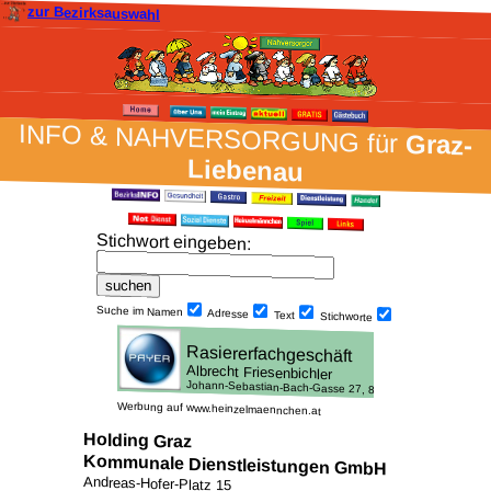
zur Bezirksauswahl
INFO & NAH­VER­SORG­UNG für
Graz-
Liebenau
Stich­wort ein­geben
:
Suche im Namen
Adresse
Text
Stich­worte
Werbung auf www.heinzelmaennchen.at
Holding Graz
Kommunale Dienstleistungen GmbH
Andreas-Hofer-Platz 15