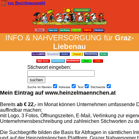
zur Bezirksauswahl
INFO & NAH­VER­SORG­UNG für
Graz-
Liebenau
Stich­wort ein­geben
:
Suche im Namen
Adresse
Text
Stich­worte
Mein Eintrag auf www.heinzelmaennchen.at
Bereits
ab € 22,-
im Monat können Unternehmen umfassende Dat
auffindbar machen:
mit Logo, 3 Fotos, Öffnungszeiten, E-Mail, Verlinkung zur eige
Unternehmensbeschreibung und zahlreichen Stichworten zu d
Die Suchbegriffe bilden die Basis für Abfragen in sämtlichen 
und auf der Heinzelmännchen Plattform. Grazer Nahversorger