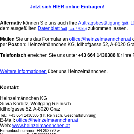
Jetzt sich HIER online Eintragen!
Alternativ
können Sie uns auch Ihre
Auftragsbestätigung
(pdf, 1
dem ausgefüllten
Datenblatt
zukommen lassen.
(pdf, ca.770kb)
Mailen
Sie uns das Formular an
office@heinzelmaennchen.at
o
per
Post
an: Heinzelmännchen KG, Idlhofgasse 52, A-8020 Gra
Telefonisch
erreichen Sie uns unter
+43 664 1436386
für Ihre
Weitere Informationen
über uns Heinzelmännchen.
Kontakt:
Heinzelmännchen KG
Silvia Körbitz, Wolfgang Reinisch
Idlhofgasse 52, A-8020 Graz
Tel.: +43 664 1436386 (Hr. Reinisch, Geschäftsführung)
E-Mail:
office@heinzelmaennchen.at
Web:
www.heinzelmaennchen.at
Firmenbuchnummer: FN 292770 w