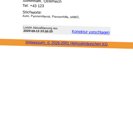
Steiermark, Österreich
Tel: +43 123
Stichworte:
Auto, Pannendienst, Pannenhilfe, ARBÖ,
Letzte Aktu­alisie­rung am
2020-09-13 23:30:25
Korrektur vor­schlagen
Impressum: ©
2026-2001 Heinzel­männchen KG