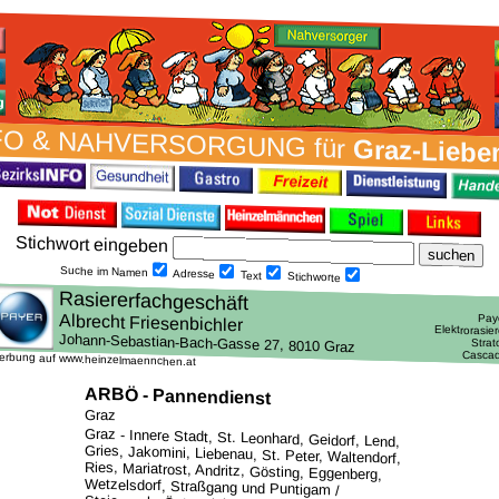
FO & NAH­VER­SORG­UNG für
Graz-Liebe
Stich­wort ein­geben
Suche im Namen
Adresse
Text
Stich­worte
erbung auf www.heinzelmaennchen.at
ARBÖ - Pannendienst
Graz
Graz - Innere Stadt, St. Leonhard, Geidorf, Lend,
Gries, Jakomini, Liebenau, St. Peter, Waltendorf,
Ries, Mariatrost, Andritz, Gösting, Eggenberg,
Wetzelsdorf, Straßgang und Puntigam /