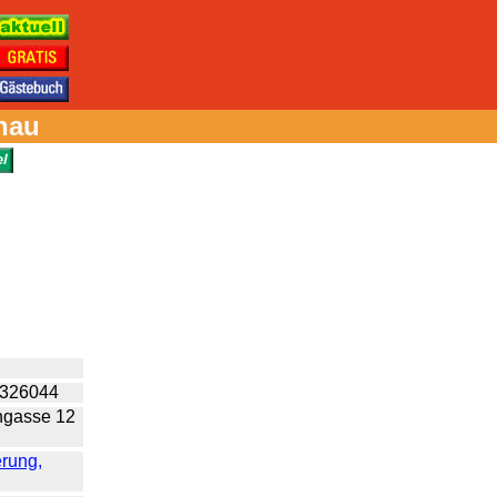
nau
 326044
gasse 12
erung,