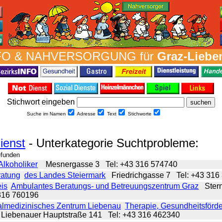
FO & NAH­VER­SORG­UNG für
Graz-Liebe
Stich­wort ein­geben
Suche im Namen
Adresse
Text
Stich­worte
ienst
- Unterkategorie Suchtprobleme:
efunden
lkoholiker
Mesnergasse 3
Tel: +43 316 574740
atung
des Landes Steiermark
Friedrichgasse 7
Tel: +43 316
is
Ambulantes Beratungs- und Betreuungszentrum Graz
Stern
 316 760196
lmedizinisches Zentrum Liebenau
Therapie, Gesundheitsförd
iebenauer Hauptstraße 141
Tel: +43 316 462340