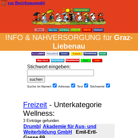
zur Bezirksauswahl
INFO & NAH­VER­SORG­UNG für
Graz-
Liebenau
Stich­wort ein­geben
:
Suche im Namen
Adresse
Text
Stich­worte
Freizeit
- Unterkategorie
Wellness:
3 Einträge gefunden
Drumbl
Akademie für Aus- und
Weiterbildung GmbH
Emil-Ertl-
Gasse 69