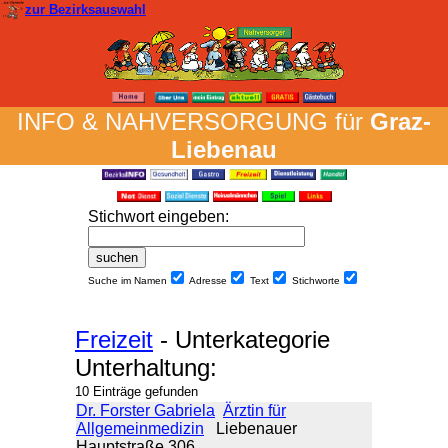
zur Bezirksauswahl
INFO & NAH­VER­SORG­UNG für
Graz-
Liebenau
Stich­wort ein­geben
:
Suche im Namen
Adresse
Text
Stich­worte
Freizeit
- Unterkategorie
Unterhaltung:
10 Einträge gefunden
Dr. Forster Gabriela
Ärztin für
Allgemeinmedizin
Liebenauer
Hauptstraße 306