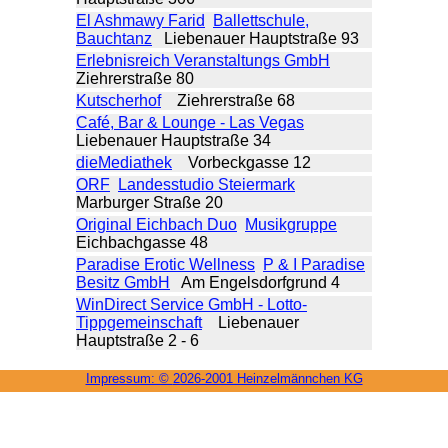
El Ashmawy Farid
Ballettschule,
Bauchtanz
Liebenauer Hauptstraße 93
Erlebnisreich Veranstaltungs GmbH
Ziehrerstraße 80
Kutscherhof
Ziehrerstraße 68
Café, Bar & Lounge - Las Vegas
Liebenauer Hauptstraße 34
dieMediathek
Vorbeckgasse 12
ORF
Landesstudio Steiermark
Marburger Straße 20
Original Eichbach Duo
Musikgruppe
Eichbachgasse 48
Paradise Erotic Wellness
P & I Paradise
Besitz GmbH
Am Engelsdorfgrund 4
WinDirect Service GmbH - Lotto-
Tippgemeinschaft
Liebenauer
Hauptstraße 2 - 6
Impressum: ©
2026-2001 Heinzel­männchen KG