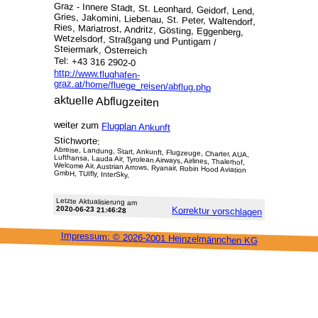
Graz - Innere Stadt, St. Leonhard, Geidorf, Lend,
Gries, Jakomini, Liebenau, St. Peter, Waltendorf,
Ries, Mariatrost, Andritz, Gösting, Eggenberg,
Wetzelsdorf, Straßgang und Puntigam /
Steiermark, Österreich
Tel: +43 316 2902-0
http://www.flughafen-
graz.at/home/fluege_reisen/abflug.php
aktuelle Abflugzeiten
weiter zum
Flugplan Ankunft
Stichworte:
Abreise, Landung, Start, Ankunft, Flugzeuge, Charter, AUA,
Lufthansa, Lauda Air, Tyrolean Airways, Airlines, Thalerhof,
Welcome Air, Austrian Arrows, Ryanair, Robin Hood Aviation
GmbH, TUIfly, InterSky,
Letzte Aktu­alisie­rung am
2020-06-23 21:46:28
Korrektur vor­schlagen
Impressum: ©
2026-2001 Heinzel­männchen KG