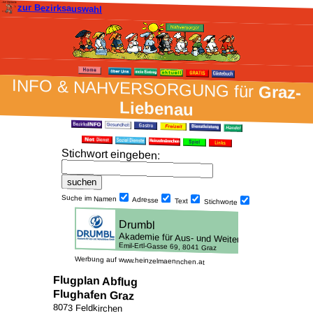
zur Bezirksauswahl
INFO & NAH­VER­SORG­UNG für
Graz-
Liebenau
Stich­wort ein­geben
:
Suche im Namen
Adresse
Text
Stich­worte
Werbung auf www.heinzelmaennchen.at
Flugplan Abflug
Flughafen Graz
8073 Feldkirchen