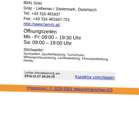
8041 Graz
Graz - Liebenau / Steiermark, Österreich
Tel: +43 316 461937
Fax: +43 316 461937-723
http://www.hervis.at/
Öffnungszeiten
Mo - Fr: 09:00 – 19:30 Uhr
Sa: 09:00 – 18:00 Uhr
Stichworte:
Sportartikel, Sportbekleidung, Turnschuhe,
Wintersportausrüstung, Laufbekleidung, Fitnessbekleidung,
Herwis,
Letzte Aktu­alisie­rung am
2015-11-27 09:20:16
Korrektur vor­schlagen
Impressum: ©
2026-2001 Heinzel­männchen KG