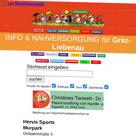
zur Bezirksauswahl
INFO & NAH­VER­SORG­UNG für
Graz-
Liebenau
Stich­wort ein­geben
:
Suche im Namen
Adresse
Text
Stich­worte
Werbung auf www.heinzelmaennchen.at
Hervis Sports
Murpark
Ostbahnstraße 3