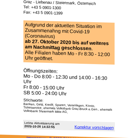
Graz - Liebenau / Steiermark, Österreich
Tel: +43 5 0901-1300
Fax: +43 5 0901-1399
Aufgrund der aktuellen Situation im
Zusammenahng mit Covid-19
(Coronavirus)
ab 27. Oktober 2020 bis auf weiteres
am Nachmittag geschlossen
.
Alle Filialen haben Mo - Fr 8:30 - 12:00
Uhr geöffnet.
Öffnungszeiten:
Mo - Do 8:00 - 12:30 und 14:00 - 16:30
Uhr
Fr 8:00 - 15:00 Uhr
SB 5:00 - 24:00 Uhr
Stichworte:
Banken, Geld, Kredit, Sparen, Veranlagen, Konto,
Ticketservice, ehemals Volksbank Graz-Bruck e.Gen., ehemals
Volksbank Steiermark Mitte AG,
Letzte Aktu­alisie­rung am
2020-10-26 14:32:55
Korrektur vor­schlagen