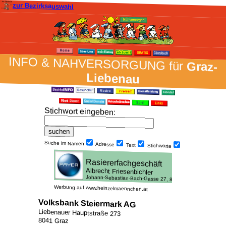
zur Bezirksauswahl
INFO & NAH­VER­SORG­UNG für
Graz-
Liebenau
Stich­wort ein­geben
:
Suche im Namen
Adresse
Text
Stich­worte
Werbung auf www.heinzelmaennchen.at
Volksbank Steiermark AG
Liebenauer Hauptstraße 273
8041 Graz