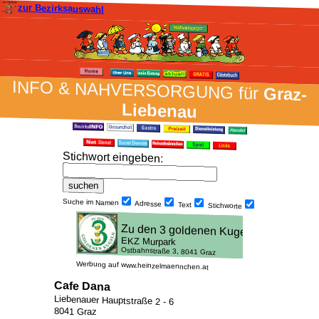
zur Bezirksauswahl
INFO & NAH­VER­SORG­UNG für
Graz-
Liebenau
Stich­wort ein­geben
:
Suche im Namen
Adresse
Text
Stich­worte
Werbung auf www.heinzelmaennchen.at
Cafe Dana
Liebenauer Hauptstraße 2 - 6
8041 Graz