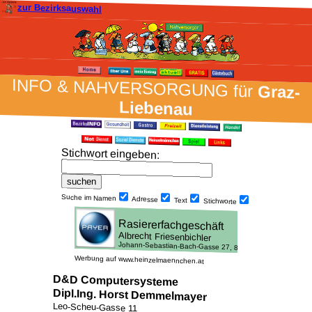
zur Bezirksauswahl
INFO & NAH­VER­SORG­UNG für
Graz-
Liebenau
Stich­wort ein­geben
:
Suche im Namen
Adresse
Text
Stich­worte
Werbung auf www.heinzelmaennchen.at
D&D Computersysteme
Dipl.Ing. Horst Demmelmayer
Leo-Scheu-Gasse 11