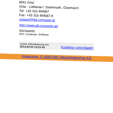
8041 Graz
Graz - Liebenau / Steiermark, Österreich
Tel: +43 316 464067
Fax: +43 316 464067-9
support@dd-computer.at
http://www.dd-computer.at/
Stichworte:
EDV, Computer, Software
Letzte Aktu­alisie­rung am
2014-02-04 13:21:43
Korrektur vor­schlagen
Impressum: ©
2026-2001 Heinzel­männchen KG