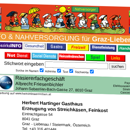
FO & NAH­VER­SORG­UNG für
Graz-Liebe
Stich­wort ein­geben
Suche im Namen
Adresse
Text
Stich­worte
erbung auf www.heinzelmaennchen.at
Herbert Hartinger Gasthaus
Erzeugung von Streichkäsen, Feinkost
Eintrachtgasse 54
8041 Graz
Graz - Liebenau / Steiermark, Österreich
Tel: +43 316 401448