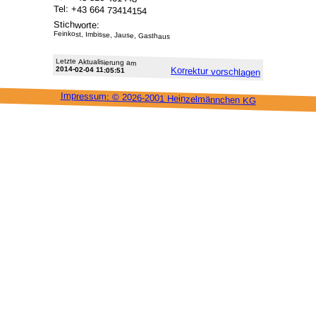
Tel: +43 664 73414154
Stichworte:
Feinkost, Imbisse, Jause, Gasthaus
Letzte Aktu­alisie­rung am
2014-02-04 11:05:51
Korrektur vor­schlagen
Impressum: ©
2026-2001 Heinzel­männchen KG