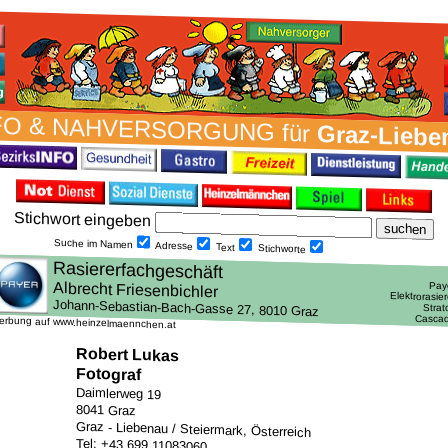
FO & NAH­VER­SORG­UNG für
Graz-Liebe
Stich­wort ein­geben
Suche im Namen
Adresse
Text
Stich­worte
erbung auf www.heinzelmaennchen.at
Robert Lukas
Fotograf
Daimlerweg 19
8041 Graz
Graz - Liebenau / Steiermark, Österreich
Tel: +43 699 11083060