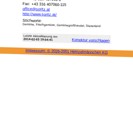
Fax: +43 316 407060-115
office@soritz.at
http://www.soritz.at/
Stichworte:
Gemüse, Frischgemüse, Gemüsegroßhandel, Steirerland
Letzte Aktu­alisie­rung am
2014-02-03 19:04:41
Korrektur vor­schlagen
Impressum: ©
2026-2001 Heinzel­männchen KG