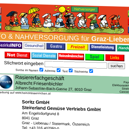
FO & NAH­VER­SORG­UNG für
Graz-Liebe
Stich­wort ein­geben
Suche im Namen
Adresse
Text
Stich­worte
erbung auf www.heinzelmaennchen.at
Soritz GmbH
Steirerland Gemüse Vertriebs GmbH
Am Engelsdorfgrund 8
8041 Graz
Graz - Liebenau / Steiermark, Österreich
Tel: +43 316 407060-0