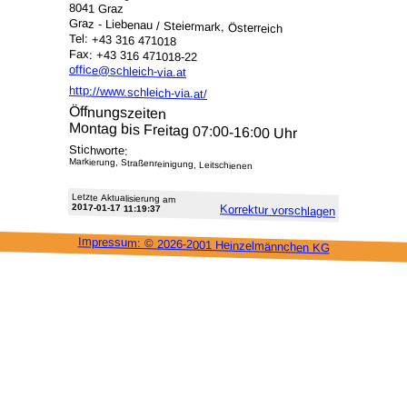
8041 Graz
Graz - Liebenau / Steiermark, Österreich
Tel: +43 316 471018
Fax: +43 316 471018-22
office@schleich-via.at
http://www.schleich-via.at/
Öffnungszeiten
Montag bis Freitag 07:00-16:00 Uhr
Stichworte:
Markierung, Straßenreinigung, Leitschienen
Letzte Aktu­alisie­rung am
2017-01-17 11:19:37
Korrektur vor­schlagen
Impressum: ©
2026-2001 Heinzel­männchen KG