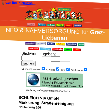
zur Bezirksauswahl
INFO & NAH­VER­SORG­UNG für
Graz-
Liebenau
Stich­wort ein­geben
:
Suche im Namen
Adresse
Text
Stich­worte
Werbung auf www.heinzelmaennchen.at
SCHLEICH VIA GmbH
Markierung, Straßenreinigung
Neufeldweg 166