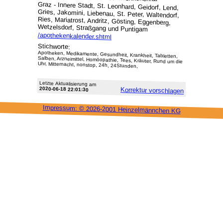
Graz - Innere Stadt, St. Leonhard, Geidorf, Lend,
Gries, Jakomini, Liebenau, St. Peter, Waltendorf,
Ries, Mariatrost, Andritz, Gösting, Eggenberg,
Wetzelsdorf, Straßgang und Puntigam
/apothekenkalender.shtml
Stichworte:
Apotheken, Medikamente, Gesundheit, Krankheit, Tabletten,
Salben, Arzneimittel, Homöopathie, Tees, Kräuter, Rund um die
Uhr, Mitternacht, nonstop, 24h, 24Stunden,
Letzte Aktu­alisie­rung am
2020-06-18 22:01:30
Korrektur vor­schlagen
Impressum: ©
2026-2001 Heinzel­männchen KG