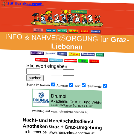
zur Bezirksauswahl
INFO & NAH­VER­SORG­UNG für
Graz-
Liebenau
Stich­wort ein­geben
:
Suche im Namen
Adresse
Text
Stich­worte
Werbung auf www.heinzelmaennchen.at
Nacht- und Bereitschaftsdienst
Apotheken Graz + Graz-Umgebung
im Internet bei www.heinzelmaennchen.at