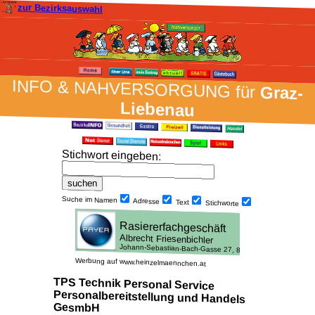
zur Bezirksauswahl
INFO & NAH­VER­SORG­UNG für
Graz-
Liebenau
Stich­wort ein­geben
:
Suche im Namen
Adresse
Text
Stich­worte
Werbung auf www.heinzelmaennchen.at
TPS Technik Personal Service
Personalbereitstellung und Handels
GesmbH