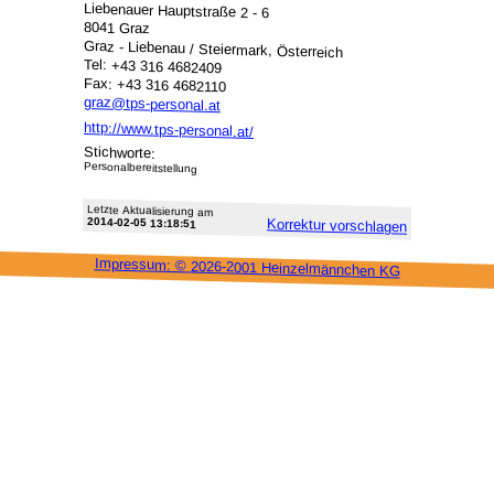
Liebenauer Hauptstraße 2 - 6
8041 Graz
Graz - Liebenau / Steiermark, Österreich
Tel: +43 316 4682409
Fax: +43 316 4682110
graz@tps-personal.at
http://www.tps-personal.at/
Stichworte:
Personalbereitstellung
Letzte Aktu­alisie­rung am
2014-02-05 13:18:51
Korrektur vor­schlagen
Impressum: ©
2026-2001 Heinzel­männchen KG