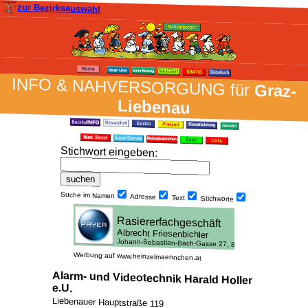
zur Bezirksauswahl
INFO & NAH­VER­SORG­UNG für
Graz-
Liebenau
Stich­wort ein­geben
:
Suche im Namen
Adresse
Text
Stich­worte
Werbung auf www.heinzelmaennchen.at
Alarm- und Videotechnik Harald Holler
e.U.
Liebenauer Hauptstraße 119