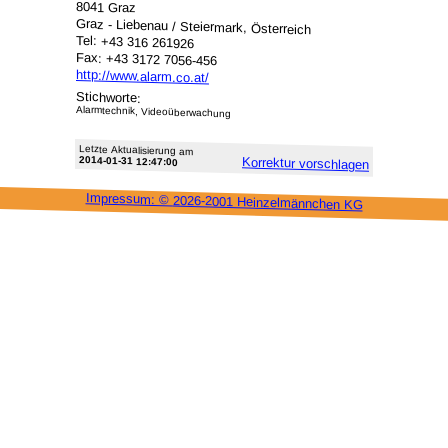
8041 Graz
Graz - Liebenau / Steiermark, Österreich
Tel: +43 316 261926
Fax: +43 3172 7056-456
http://www.alarm.co.at/
Stichworte:
Alarmtechnik, Videoüberwachung
Letzte Aktu­alisie­rung am
2014-01-31 12:47:00
Korrektur vor­schlagen
Impressum: ©
2026-2001 Heinzel­männchen KG