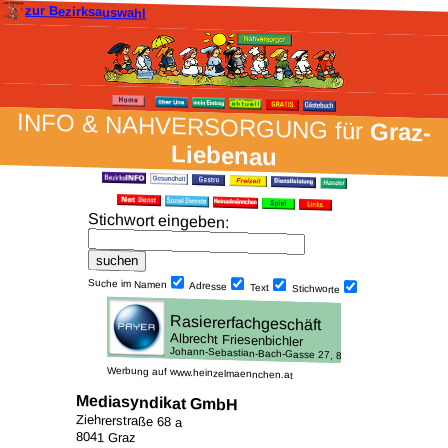
zur Bezirksauswahl
INFO & NAH­VER­SORG­UNG für
Graz-
Liebenau
Stich­wort ein­geben
:
Suche im Namen
Adresse
Text
Stich­worte
Werbung auf www.heinzelmaennchen.at
Mediasyndikat GmbH
Ziehrerstraße 68 a
8041 Graz