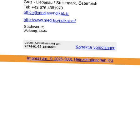
Graz - Liebenau / Steiermark, Österreich
Tel: +43 676 4381970
office@mediasyndikat.at
http://www.mediasyndikat.at/
Stichworte:
Werbung, Grafik
Letzte Aktu­alisie­rung am
2014-01-29 18:46:08
Korrektur vor­schlagen
Impressum: ©
2026-2001 Heinzel­männchen KG