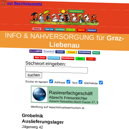
zur Bezirksauswahl
INFO & NAH­VER­SORG­UNG für
Graz-
Liebenau
Stich­wort ein­geben
:
Suche im Namen
Adresse
Text
Stich­worte
Werbung auf www.heinzelmaennchen.at
Grobelnik
Auslieferungslager
Jägerweg 42