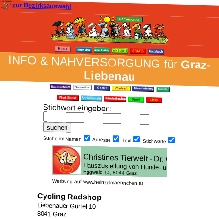
zur Bezirksauswahl
INFO & NAH­VER­SORG­UNG für
Graz-
Liebenau
Stich­wort ein­geben
:
Suche im Namen
Adresse
Text
Stich­worte
Werbung auf www.heinzelmaennchen.at
Cycling Radshop
Liebenauer Gürtel 10
8041 Graz