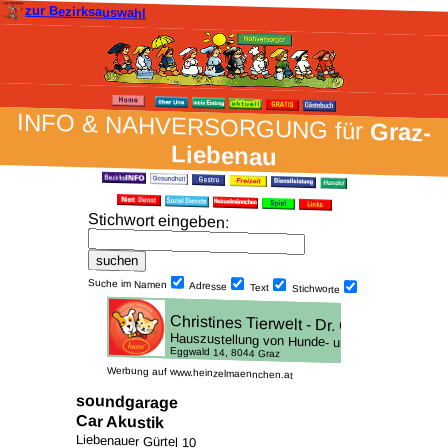
zur Bezirksauswahl
INFO & NAH­VER­SORG­UNG für
Graz-
Liebenau
Stich­wort ein­geben
:
Suche im Namen
Adresse
Text
Stich­worte
Werbung auf www.heinzelmaennchen.at
soundgarage
Car Akustik
Liebenauer Gürtel 10