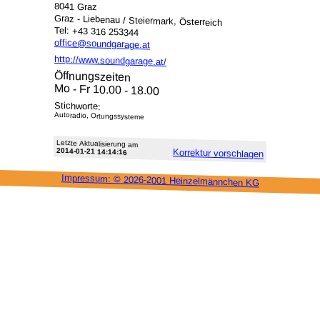
8041 Graz
Graz - Liebenau / Steiermark, Österreich
Tel: +43 316 253344
office@soundgarage.at
http://www.soundgarage.at/
Öffnungszeiten
Mo - Fr 10.00 - 18.00
Stichworte:
Autoradio, Ortungssysteme
Letzte Aktu­alisie­rung am
2014-01-21 14:14:16
Korrektur vor­schlagen
Impressum: ©
2026-2001 Heinzel­männchen KG