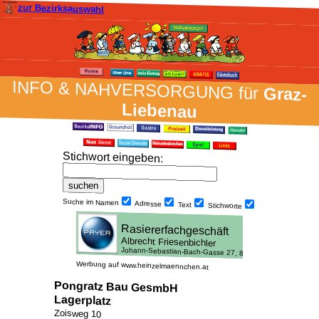
zur Bezirksauswahl
INFO & NAH­VER­SORG­UNG für
Graz-
Liebenau
Stich­wort ein­geben
:
Suche im Namen
Adresse
Text
Stich­worte
Werbung auf www.heinzelmaennchen.at
Pongratz Bau GesmbH
Lagerplatz
Zoisweg 10