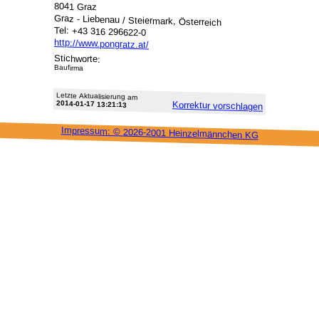
8041 Graz
Graz - Liebenau / Steiermark, Österreich
Tel: +43 316 296622-0
http://www.pongratz.at/
Stichworte:
Baufirma
Letzte Aktu­alisie­rung am
2014-01-17 13:21:13
Korrektur vor­schlagen
Impressum: ©
2026-2001 Heinzel­männchen KG