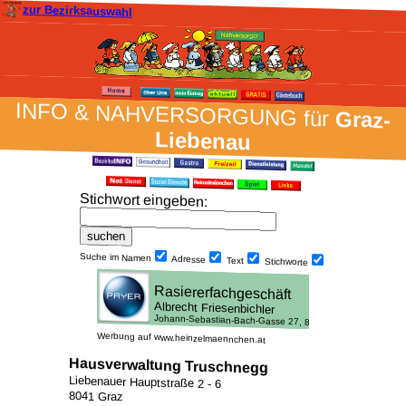
zur Bezirksauswahl
INFO & NAH­VER­SORG­UNG für
Graz-
Liebenau
Stich­wort ein­geben
:
Suche im Namen
Adresse
Text
Stich­worte
Werbung auf www.heinzelmaennchen.at
Hausverwaltung Truschnegg
Liebenauer Hauptstraße 2 - 6
8041 Graz