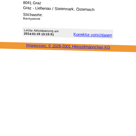
8041 Graz
Graz - Liebenau / Steiermark, Österreich
Stichworte:
Bausysteme
Letzte Aktu­alisie­rung am
2014-01-16 15:15:31
Korrektur vor­schlagen
Impressum: ©
2026-2001 Heinzel­männchen KG