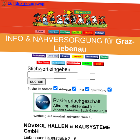
zur Bezirksauswahl
INFO & NAH­VER­SORG­UNG für
Graz-
Liebenau
Stich­wort ein­geben
:
Suche im Namen
Adresse
Text
Stich­worte
Werbung auf www.heinzelmaennchen.at
NOVISOL HALLEN & BAUSYSTEME
GmbH
Liebenauer Hauptstraße 2 - 6