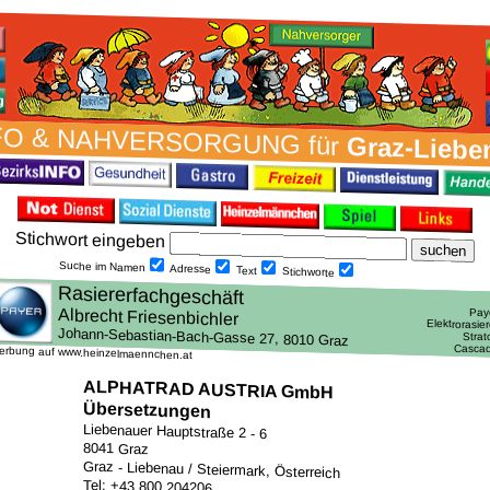
FO & NAH­VER­SORG­UNG für
Graz-Liebe
Stich­wort ein­geben
Suche im Namen
Adresse
Text
Stich­worte
erbung auf www.heinzelmaennchen.at
ALPHATRAD AUSTRIA GmbH
Übersetzungen
Liebenauer Hauptstraße 2 - 6
8041 Graz
Graz - Liebenau / Steiermark, Österreich
Tel: +43 800 204206