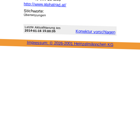
http://www.alphatrad.at/
Stichworte:
Übersetzungen
Letzte Aktu­alisie­rung am
2014-01-16 15:00:35
Korrektur vor­schlagen
Impressum: ©
2026-2001 Heinzel­männchen KG