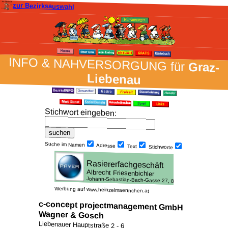
zur Bezirksauswahl
INFO & NAH­VER­SORG­UNG für
Graz-
Liebenau
Stich­wort ein­geben
:
Suche im Namen
Adresse
Text
Stich­worte
Werbung auf www.heinzelmaennchen.at
c-concept projectmanagement GmbH
Wagner & Gosch
Liebenauer Hauptstraße 2 - 6