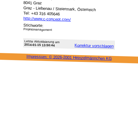
8041 Graz
Graz - Liebenau / Steiermark, Österreich
Tel: +43 316 405646
http://www.c-concept.com/
Stichworte:
Projektmanagement
Letzte Aktu­alisie­rung am
2014-01-15 13:50:44
Korrektur vor­schlagen
Impressum: ©
2026-2001 Heinzel­männchen KG