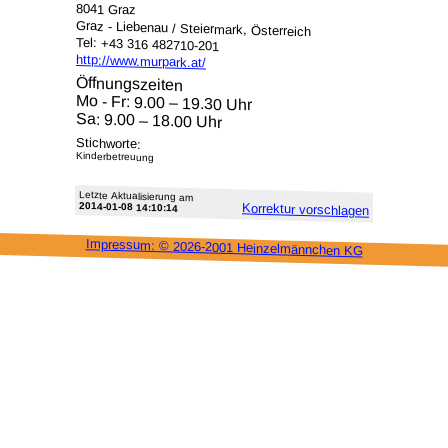
8041 Graz
Graz - Liebenau / Steiermark, Österreich
Tel: +43 316 482710-201
http://www.murpark.at/
Öffnungszeiten
Mo - Fr: 9.00 – 19.30 Uhr
Sa: 9.00 – 18.00 Uhr
Stichworte:
Kinderbetreuung
Letzte Aktu­alisie­rung am
2014-01-08 14:10:14
Korrektur vor­schlagen
Impressum: ©
2026-2001 Heinzel­männchen KG