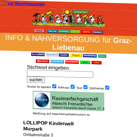
zur Bezirksauswahl
INFO & NAH­VER­SORG­UNG für
Graz-
Liebenau
Stich­wort ein­geben
:
Suche im Namen
Adresse
Text
Stich­worte
Werbung auf www.heinzelmaennchen.at
LOLLIPOP Kinderwelt
Murpark
Ostbahnstraße 3