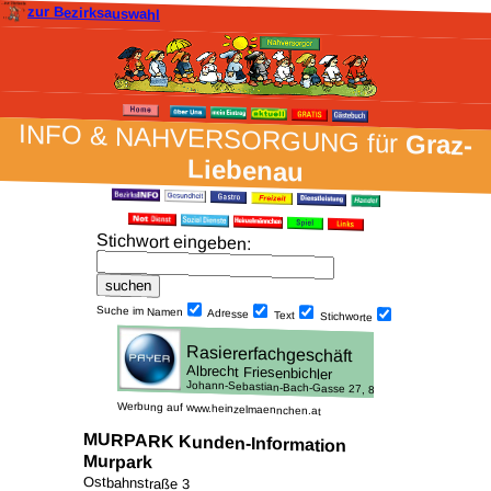
zur Bezirksauswahl
INFO & NAH­VER­SORG­UNG für
Graz-
Liebenau
Stich­wort ein­geben
:
Suche im Namen
Adresse
Text
Stich­worte
Werbung auf www.heinzelmaennchen.at
MURPARK Kunden-Information
Murpark
Ostbahnstraße 3