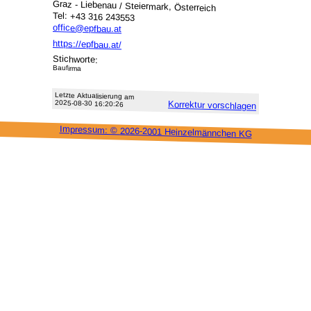
Graz - Liebenau / Steiermark, Österreich
Tel: +43 316 243553
office@epfbau.at
https://epfbau.at/
Stichworte:
Baufirma
Letzte Aktu­alisie­rung am
2025-08-30 16:20:26
Korrektur vor­schlagen
Impressum: ©
2026-2001 Heinzel­männchen KG