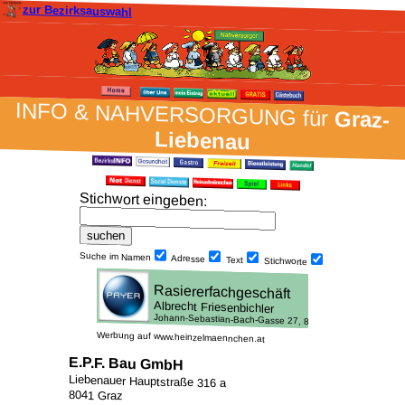
zur Bezirksauswahl
INFO & NAH­VER­SORG­UNG für
Graz-
Liebenau
Stich­wort ein­geben
:
Suche im Namen
Adresse
Text
Stich­worte
Werbung auf www.heinzelmaennchen.at
E.P.F. Bau GmbH
Liebenauer Hauptstraße 316 a
8041 Graz