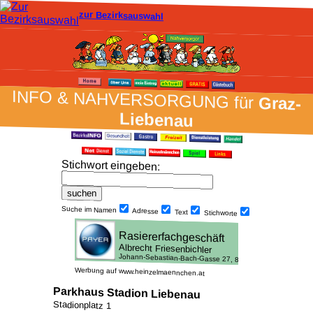
zur Bezirksauswahl
INFO & NAH­VER­SORG­UNG für
Graz-
Liebenau
Stich­wort ein­geben
:
Suche im Namen
Adresse
Text
Stich­worte
Werbung auf www.heinzelmaennchen.at
Parkhaus Stadion Liebenau
Stadionplatz 1