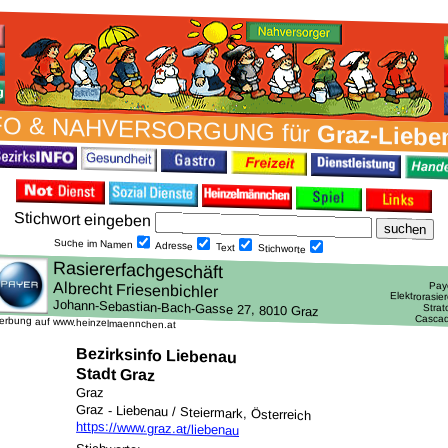
FO & NAH­VER­SORG­UNG für
Graz-Liebe
Stich­wort ein­geben
Suche im Namen
Adresse
Text
Stich­worte
erbung auf www.heinzelmaennchen.at
Bezirksinfo Liebenau
Stadt Graz
Graz
Graz - Liebenau / Steiermark, Österreich
https://www.graz.at/liebenau