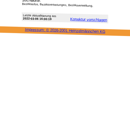
Stichworte:
Bezirksinfos, Bezirksvertretungen, Bezirksverwaltung,
Letzte Aktu­alisie­rung am
2022-03-06 16:00:19
Korrektur vor­schlagen
Impressum: ©
2026-2001 Heinzel­männchen KG