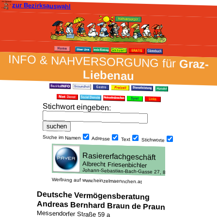
zur Bezirksauswahl
INFO & NAH­VER­SORG­UNG für
Graz-
Liebenau
Stich­wort ein­geben
:
Suche im Namen
Adresse
Text
Stich­worte
Werbung auf www.heinzelmaennchen.at
Deutsche Vermögensberatung
Andreas Bernhard Braun de Praun
Messendorfer Straße 59 a