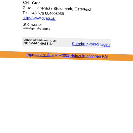
8041 Graz
Graz - Liebenau / Steiermark, Österreich
Tel: +43 676 884003935
http://www.dvag.at/
Stichworte:
Vermögensberatung
Letzte Aktu­alisie­rung am
2015-04-20 09:53:37
Korrektur vor­schlagen
Impressum: ©
2026-2001 Heinzel­männchen KG