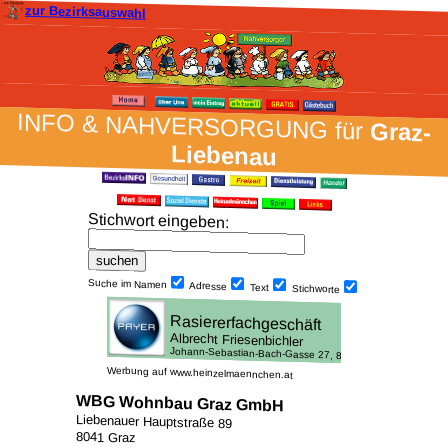
zur Bezirksauswahl
INFO & NAH­VER­SORG­UNG für
Graz-
Liebenau
Stich­wort ein­geben
:
Suche im Namen
Adresse
Text
Stich­worte
Werbung auf www.heinzelmaennchen.at
WBG Wohnbau Graz GmbH
Liebenauer Hauptstraße 89
8041 Graz