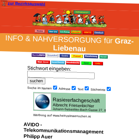
zur Bezirksauswahl
INFO & NAH­VER­SORG­UNG für
Graz-
Liebenau
Stich­wort ein­geben
:
Suche im Namen
Adresse
Text
Stich­worte
Werbung auf www.heinzelmaennchen.at
AVIDO -
Telekommunikationsmanagement
Philipp Auer