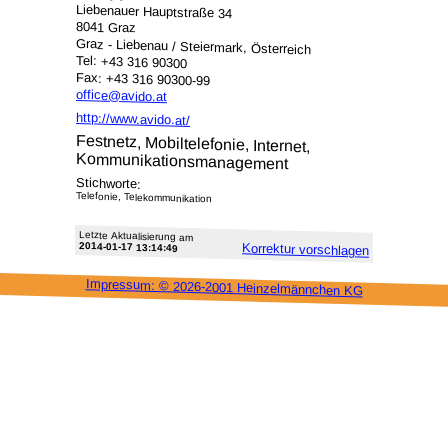
Liebenauer Hauptstraße 34
8041 Graz
Graz - Liebenau / Steiermark, Österreich
Tel: +43 316 90300
Fax: +43 316 90300-99
office@avido.at
http://www.avido.at/
Festnetz, Mobiltelefonie, Internet,
Kommunikationsmanagement
Stichworte:
Telefonie, Telekommunikation
Letzte Aktu­alisie­rung am
2014-01-17 13:14:49
Korrektur vor­schlagen
Impressum: ©
2026-2001 Heinzel­männchen KG