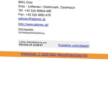
8041 Graz
Graz - Liebenau / Steiermark, Österreich
Tel: +43 316 90844-488
Fax: +43 316 4682-479
adonex@adonex.at
http://www.adonex.at/
Stichworte:
Schädlingsbekämpfung
Letzte Aktu­alisie­rung am
2014-01-15 12:59:27
Korrektur vor­schlagen
Impressum: ©
2026-2001 Heinzel­männchen KG