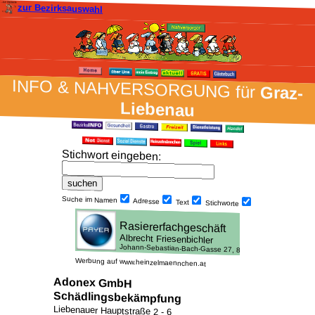
zur Bezirksauswahl
INFO & NAH­VER­SORG­UNG für
Graz-
Liebenau
Stich­wort ein­geben
:
Suche im Namen
Adresse
Text
Stich­worte
Werbung auf www.heinzelmaennchen.at
Adonex GmbH
Schädlingsbekämpfung
Liebenauer Hauptstraße 2 - 6