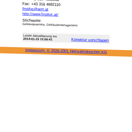
Fax: +43 316 4682110
fmplus@aon.at
http://www.fmplus.at/
Stichworte:
Gebäudeservice, Gebäudemanagement
Letzte Aktu­alisie­rung am
2014-01-15 12:06:41
Korrektur vor­schlagen
Impressum: ©
2026-2001 Heinzel­männchen KG