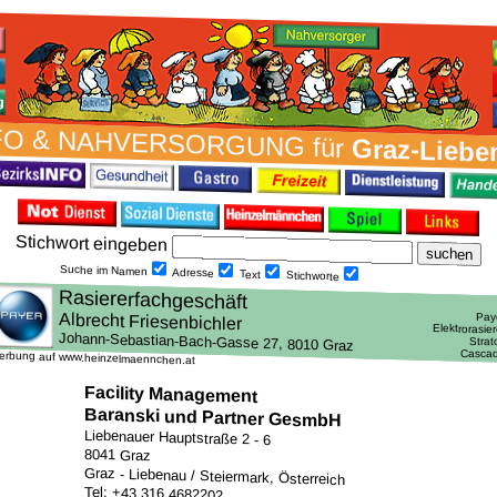
FO & NAH­VER­SORG­UNG für
Graz-Liebe
Stich­wort ein­geben
Suche im Namen
Adresse
Text
Stich­worte
erbung auf www.heinzelmaennchen.at
Facility Management
Baranski und Partner GesmbH
Liebenauer Hauptstraße 2 - 6
8041 Graz
Graz - Liebenau / Steiermark, Österreich
Tel: +43 316 4682202