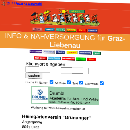
zur Bezirksauswahl
INFO & NAH­VER­SORG­UNG für
Graz-
Liebenau
Stich­wort ein­geben
:
Suche im Namen
Adresse
Text
Stich­worte
Werbung auf www.heinzelmaennchen.at
Heimgartenverein "Grünanger"
Angergasse
8041 Graz