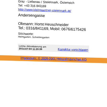
Graz - Liebenau / Steiermark, Österreich
Tel: +43 316 841169
http://www.kleingaertner-steiermark.at/
Andersengasse
Obmann: Horst Heuschneider
Tel.: 0316/841169, Mobil: 0676/6175426
Stichworte:
Heimgarten, Schrebergarten
Letzte Aktu­alisie­rung am
2014-07-04 11:20:36
Korrektur vor­schlagen
Impressum: ©
2026-2001 Heinzel­männchen KG