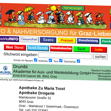
FO & NAH­VER­SORG­UNG für
Graz-Liebe
Stich­wort ein­geben
Suche im Namen
Adresse
Text
Stich­worte
erbung auf www.heinzelmaennchen.at
Apotheke Zu Maria Trost
Apotheke Drogerie
Mariatroster Straße 31
8043 Graz
Graz - Mariatrost / Steiermark, Österreich
Tel: +43 316 323047