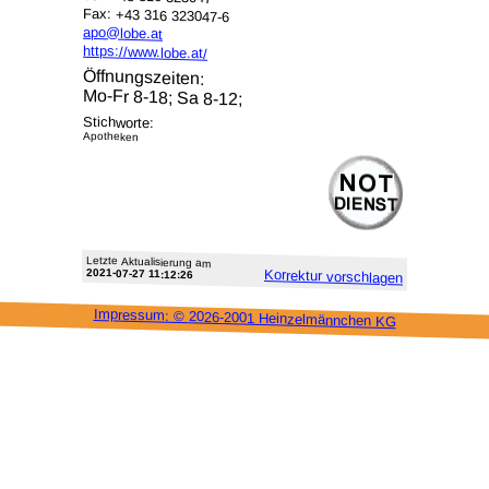
Fax: +43 316 323047-6
apo@lobe.at
https://www.lobe.at/
Öffnungszeiten:
Mo-Fr 8-18; Sa 8-12;
Stichworte:
Apotheken
Letzte Aktu­alisie­rung am
2021-07-27 11:12:26
Korrektur vor­schlagen
Impressum: ©
2026-2001 Heinzel­männchen KG