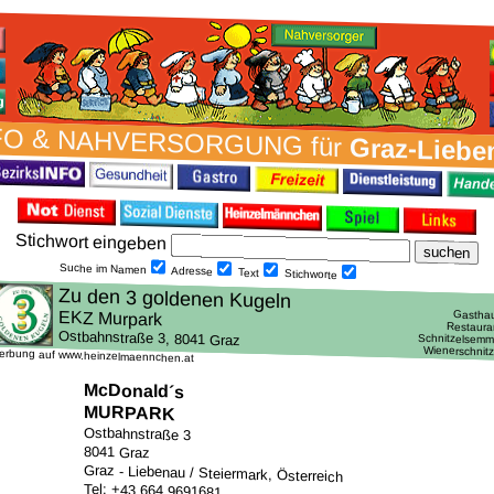
FO & NAH­VER­SORG­UNG für
Graz-Liebe
Stich­wort ein­geben
Suche im Namen
Adresse
Text
Stich­worte
erbung auf www.heinzelmaennchen.at
McDonald´s
MURPARK
Ostbahnstraße 3
8041 Graz
Graz - Liebenau / Steiermark, Österreich
Tel: +43 664 9691681