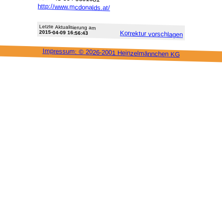
http://www.mcdonalds.at/
Letzte Aktu­alisie­rung am
2015-04-09 16:56:43
Korrektur vor­schlagen
Impressum: ©
2026-2001 Heinzel­männchen KG