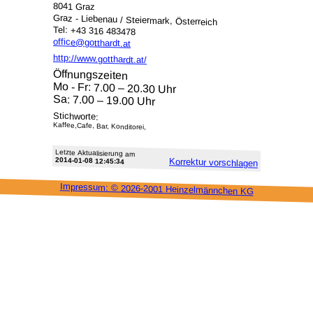
8041 Graz
Graz - Liebenau / Steiermark, Österreich
Tel: +43 316 483478
office@gotthardt.at
http://www.gotthardt.at/
Öffnungszeiten
Mo - Fr: 7.00 – 20.30 Uhr
Sa: 7.00 – 19.00 Uhr
Stichworte:
Kaffee,Cafe, Bar, Konditorei,
Letzte Aktu­alisie­rung am
2014-01-08 12:45:34
Korrektur vor­schlagen
Impressum: ©
2026-2001 Heinzel­männchen KG