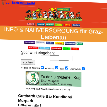
zur Bezirksauswahl
INFO & NAH­VER­SORG­UNG für
Graz-
Liebenau
Stich­wort ein­geben
:
Suche im Namen
Adresse
Text
Stich­worte
Werbung auf www.heinzelmaennchen.at
Gotthardt Cafe Bar Konditorei
Murpark
Ostbahnstraße 3