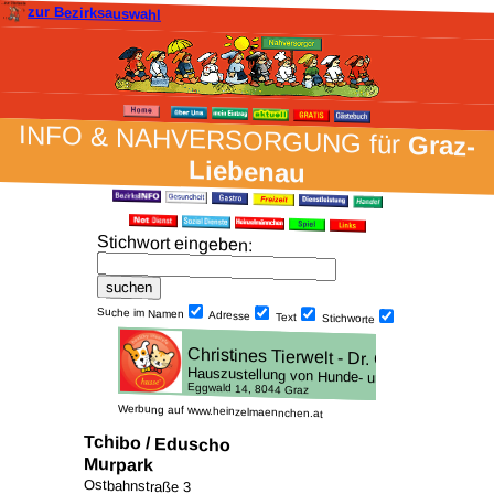
zur Bezirksauswahl
INFO & NAH­VER­SORG­UNG für
Graz-
Liebenau
Stich­wort ein­geben
:
Suche im Namen
Adresse
Text
Stich­worte
Werbung auf www.heinzelmaennchen.at
Tchibo / Eduscho
Murpark
Ostbahnstraße 3