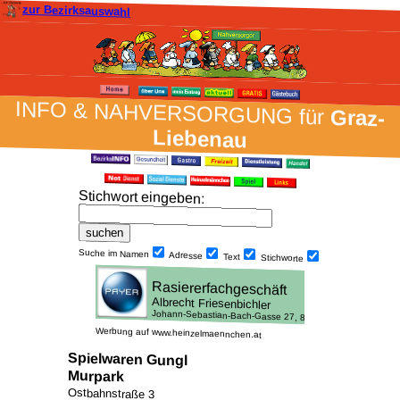
zur Bezirksauswahl
INFO & NAH­VER­SORG­UNG für
Graz-
Liebenau
Stich­wort ein­geben
:
Suche im Namen
Adresse
Text
Stich­worte
Werbung auf www.heinzelmaennchen.at
Spielwaren Gungl
Murpark
Ostbahnstraße 3