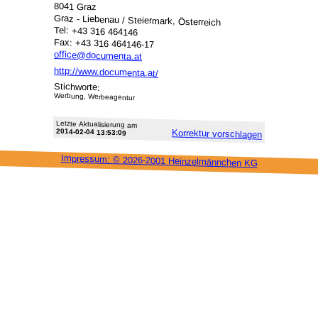
8041 Graz
Graz - Liebenau / Steiermark, Österreich
Tel: +43 316 464146
Fax: +43 316 464146-17
office@documenta.at
http://www.documenta.at/
Stichworte:
Werbung, Werbeagentur
Letzte Aktu­alisie­rung am
2014-02-04 13:53:09
Korrektur vor­schlagen
Impressum: ©
2026-2001 Heinzel­männchen KG