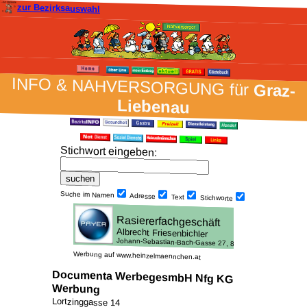
zur Bezirksauswahl
INFO & NAH­VER­SORG­UNG für
Graz-
Liebenau
Stich­wort ein­geben
:
Suche im Namen
Adresse
Text
Stich­worte
Werbung auf www.heinzelmaennchen.at
Documenta WerbegesmbH Nfg KG
Werbung
Lortzinggasse 14