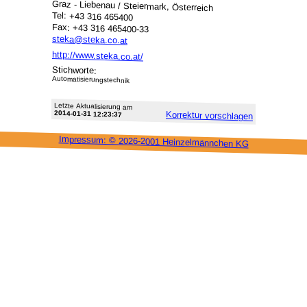
Graz - Liebenau / Steiermark, Österreich
Tel: +43 316 465400
Fax: +43 316 465400-33
steka@steka.co.at
http://www.steka.co.at/
Stichworte:
Automatisierungstechnik
Letzte Aktu­alisie­rung am
2014-01-31 12:23:37
Korrektur vor­schlagen
Impressum: ©
2026-2001 Heinzel­männchen KG