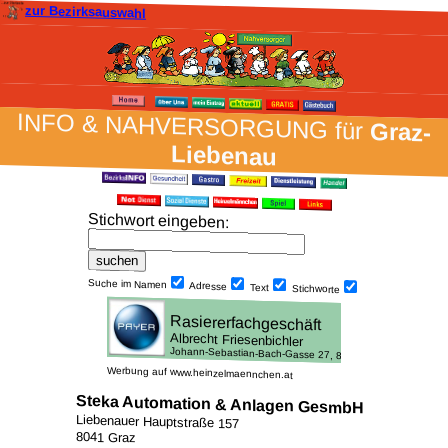
zur Bezirksauswahl
INFO & NAH­VER­SORG­UNG für
Graz-
Liebenau
Stich­wort ein­geben
:
Suche im Namen
Adresse
Text
Stich­worte
Werbung auf www.heinzelmaennchen.at
Steka Automation & Anlagen GesmbH
Liebenauer Hauptstraße 157
8041 Graz