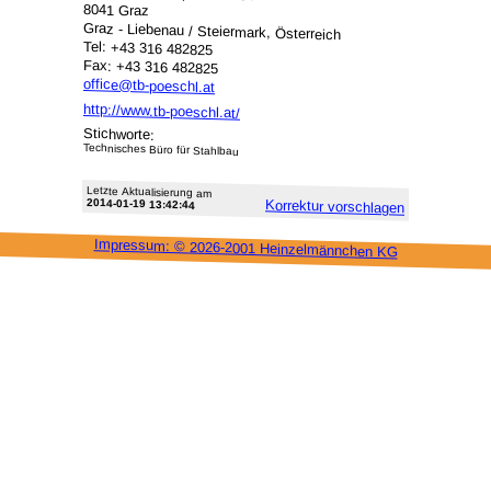
8041 Graz
Graz - Liebenau / Steiermark, Österreich
Tel: +43 316 482825
Fax: +43 316 482825
office@tb-poeschl.at
http://www.tb-poeschl.at/
Stichworte:
Technisches Büro für Stahlbau
Letzte Aktu­alisie­rung am
2014-01-19 13:42:44
Korrektur vor­schlagen
Impressum: ©
2026-2001 Heinzel­männchen KG