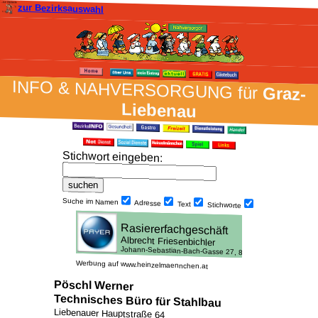
zur Bezirksauswahl
INFO & NAH­VER­SORG­UNG für
Graz-
Liebenau
Stich­wort ein­geben
:
Suche im Namen
Adresse
Text
Stich­worte
Werbung auf www.heinzelmaennchen.at
Pöschl Werner
Technisches Büro für Stahlbau
Liebenauer Hauptstraße 64