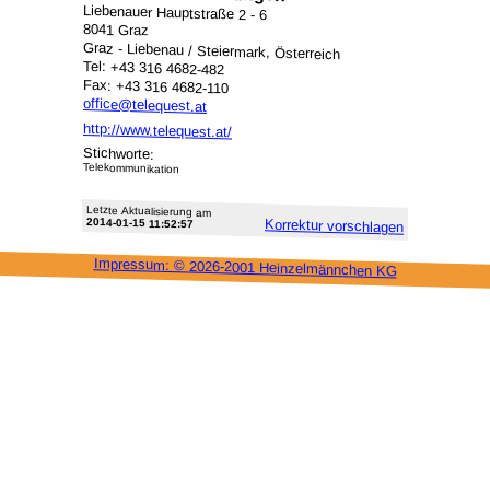
Liebenauer Hauptstraße 2 - 6
8041 Graz
Graz - Liebenau / Steiermark, Österreich
Tel: +43 316 4682-482
Fax: +43 316 4682-110
office@telequest.at
http://www.telequest.at/
Stichworte:
Telekommunikation
Letzte Aktu­alisie­rung am
2014-01-15 11:52:57
Korrektur vor­schlagen
Impressum: ©
2026-2001 Heinzel­männchen KG