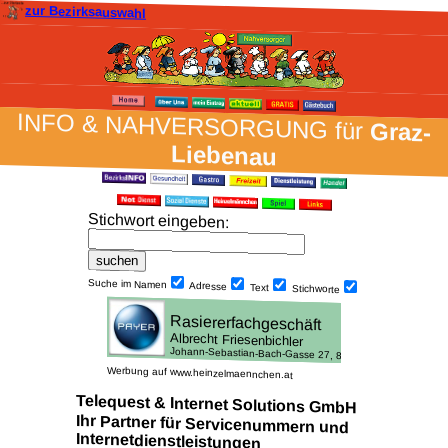
zur Bezirksauswahl
INFO & NAH­VER­SORG­UNG für
Graz-
Liebenau
Stich­wort ein­geben
:
Suche im Namen
Adresse
Text
Stich­worte
Werbung auf www.heinzelmaennchen.at
Telequest & Internet Solutions GmbH
Ihr Partner für Servicenummern und
Internetdienstleistungen