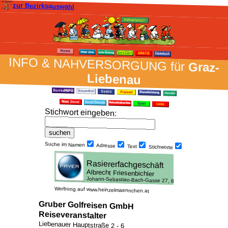
zur Bezirksauswahl
INFO & NAH­VER­SORG­UNG für
Graz-
Liebenau
Stich­wort ein­geben
:
Suche im Namen
Adresse
Text
Stich­worte
Werbung auf www.heinzelmaennchen.at
Gruber Golfreisen GmbH
Reiseveranstalter
Liebenauer Hauptstraße 2 - 6