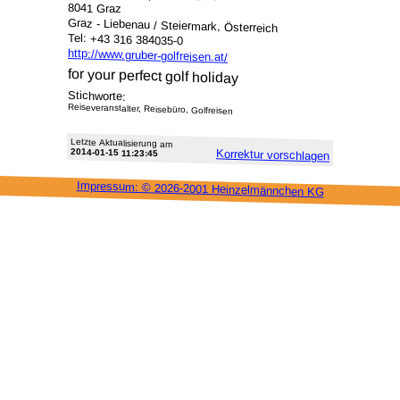
8041 Graz
Graz - Liebenau / Steiermark, Österreich
Tel: +43 316 384035-0
http://www.gruber-golfreisen.at/
for your perfect golf holiday
Stichworte:
Reiseveranstalter, Reisebüro, Golfreisen
Letzte Aktu­alisie­rung am
2014-01-15 11:23:45
Korrektur vor­schlagen
Impressum: ©
2026-2001 Heinzel­männchen KG