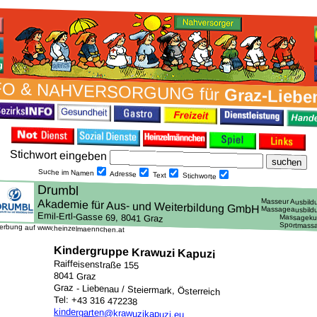
FO & NAH­VER­SORG­UNG für
Graz-Liebe
Stich­wort ein­geben
Suche im Namen
Adresse
Text
Stich­worte
erbung auf www.heinzelmaennchen.at
Kindergruppe Krawuzi Kapuzi
Raiffeisenstraße 155
8041 Graz
Graz - Liebenau / Steiermark, Österreich
Tel: +43 316 472238
kindergarten@krawuzikapuzi.eu