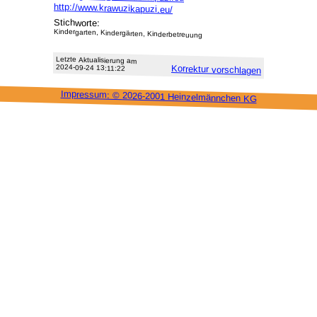
http://www.krawuzikapuzi.eu/
Stichworte:
Kindergarten, Kindergärten, Kinderbetreuung
Letzte Aktu­alisie­rung am
2024-09-24 13:11:22
Korrektur vor­schlagen
Impressum: ©
2026-2001 Heinzel­männchen KG